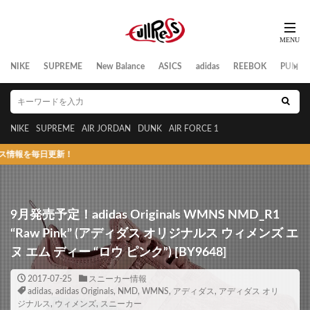
NIKE
SUPREME
New Balance
ASICS
adidas
REEBOK
PUMA
NIKE
SUPREME
AIR JORDAN
DUNK
AIR FORCE 1
日更新！
9月発売予定！adidas Originals WMNS NMD_R1
“Raw Pink” (アディダス オリジナルス ウィメンズ エ
ヌ エム ディー “ロウ ピンク”) [BY9648]
2017-07-25
スニーカー情報
adidas
,
adidas Originals
,
NMD
,
WMNS
,
アディダス
,
アディダス オリ
ジナルス
,
ウィメンズ
,
スニーカー