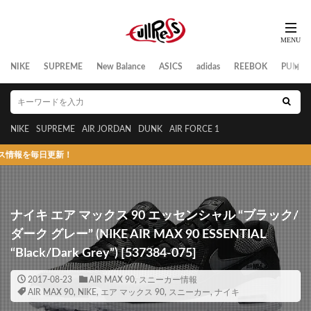
NIKE
SUPREME
New Balance
ASICS
adidas
REEBOK
PUMA
NIKE
SUPREME
AIR JORDAN
DUNK
AIR FORCE 1
日更新！
ナイキ エア マックス 90 エッセンシャル “ブラック/
ダーク グレー” (NIKE AIR MAX 90 ESSENTIAL
“Black/Dark Grey”) [537384-075]
2017-08-23
AIR MAX 90
,
スニーカー情報
AIR MAX 90
,
NIKE
,
エア マックス 90
,
スニーカー
,
ナイキ