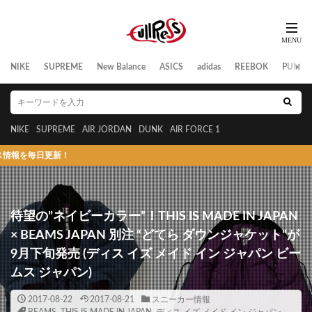
NIKE
SUPREME
New Balance
ASICS
adidas
REEBOK
PUMA
NIKE
SUPREME
AIR JORDAN
DUNK
AIR FORCE 1
毎日更新！
待望の”ネイビーカラー”！THIS IS MADE IN JAPAN
× BEAMS JAPAN 別注 “どてら ダウンジャケット”が
9月下旬発売 (ディス イズ メイド イン ジャパン ビー
ムス ジャパン)
2017-08-22
2017-08-21
スニーカー情報