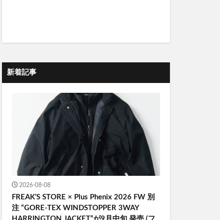
新着記事
2026-08-08
FREAK’S STORE × Plus Phenix 2026 FW 別
注 “GORE-TEX WINDSTOPPER 3WAY
HARRINGTON JACKET”が9月中旬 発売 (フ