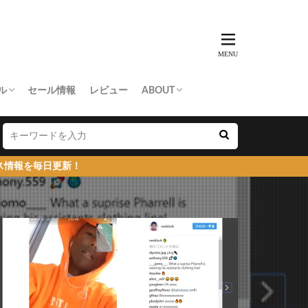
ル
セール情報
レビュー
ABOUT
THING APE
e Skateboards
NORTH FACE
AN MADE
SY
 Don’t Cry
お問い合わせ/プレスリリース送付
プライバシーポリシー
新！