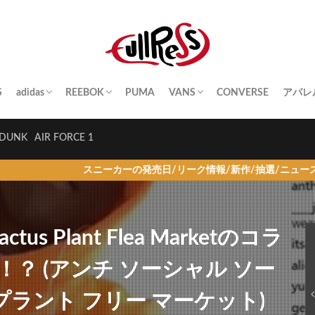
S
adidas
REEBOK
PUMA
VANS
CONVERSE
アパレ
SAMBA
YEEZY BOOST
STAN SMITH
SUPERSTAR
GAZELLE
HANDBALL SPEZIAL
INSTA PUMP FURY
CLUB C
QUESTION
OLD SKOOL
SK8-HI
ERA
AUTHENTIC
SLIP-ON
A BA
Palac
KITH
THE 
HUM
STUS
Girls
DUNK
AIR FORCE 1
スニーカーの発売日/リーク情報/新作/抽選/ニュース情報を毎日更
× Cactus Plant Flea Marketのコラ
？ (アンチ ソーシャル ソー
プラント フリー マーケット)