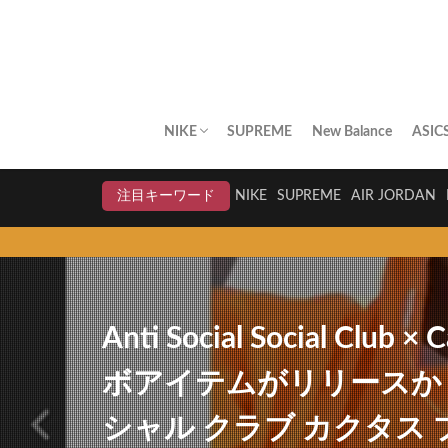
NIKE
SUPREME
New Balance
ASIC
AIR JORDAN
AIR FORCE 1
DUNK
AIR MAX
AIR MAX PLUS
BLAZER
AIR MORE UPTEMPO
AIR HUARACHE
NIKE BY YOU
NIKELAB
クリアランスセール
注目キーワード
NIKE
SUPREME
AIR JORDAN
Anti Social Social Club 
ボアイテムがリリースか！
シャル クラブ カクタス 