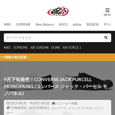
NIKE
SUPREME
New Balance
ASICS
adidas
REEBOK
PUMA
NIKE
SUPREME
AIR JORDAN
DUNK
AIR FORCE 1
毎日更新！
9月下旬発売！CONVERSE JACK PURCELL
MONOPANEL (コンバース ジャック・パーセル モ
ノパネル)
2017-08-20
2017-08-20
スニーカー情報
CONVERSE
,
JACK PURCELL
,
コンバース
,
ジャックパーセル
,
スニー
カー