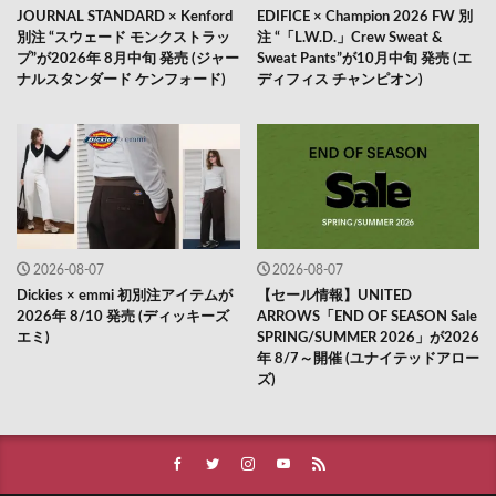
JOURNAL STANDARD × Kenford
EDIFICE × Champion 2026 FW 別
別注 “スウェード モンクストラッ
注 “「L.W.D.」Crew Sweat &
プ”が2026年 8月中旬 発売 (ジャー
Sweat Pants”が10月中旬 発売 (エ
ナルスタンダード ケンフォード)
ディフィス チャンピオン)
2026-08-07
2026-08-07
Dickies × emmi 初別注アイテムが
【セール情報】UNITED
2026年 8/10 発売 (ディッキーズ
ARROWS「END OF SEASON Sale
エミ)
SPRING/SUMMER 2026」が2026
年 8/7～開催 (ユナイテッドアロー
ズ)