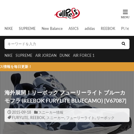
NIKE
SUPREME
New Balance
ASICS
adidas
REEBOK
PUMA
NIKE
SUPREME
AIR JORDAN
DUNK
AIR FORCE 1
毎日更新！
海外展開！リーボック フューリーライト ブルーカ
モフラ (REEBOK FURYLITE BLUECAMO) [V67087]
2015-09-18
スニーカー情報
FURYLITE
,
REEBOK
,
スニーカー
,
フューリーライト
,
リーボック