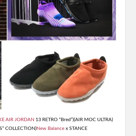
KE
AIR JORDAN
13 RETRO “Bred”)(AIR MOC ULTRA)
S” COLLECTION)
New Balance
x STANCE