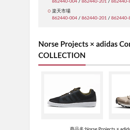
862440-004
/
862440-201
/
862440-
楽天市場
862440-004
/
862440-201
/
862440-
Norse Projects × adidas C
COLLECTION
商品名:Norse Projects × adid