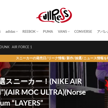
S
adidas
REEBOK
PUMA
VANS
CONVERSE
アパレ
SAMBA
YEEZY BOOST
STAN SMITH
SUPERSTAR
GAZELLE
HANDBALL SPEZIAL
INSTA PUMP FURY
CLUB C
QUESTION
OLD SKOOL
SK8-HI
ERA
AUTHENTIC
SLIP-ON
A BA
Palac
KITH
THE 
HUM
STUS
Girls
DUNK
AIR FORCE 1
ーの発売日/リーク情報/新作/抽選/ニュース情報を毎日更新！
スニーカー！(NIKE AIR
”)(AIR MOC ULTRA)(Norse
tium “LAYERS”