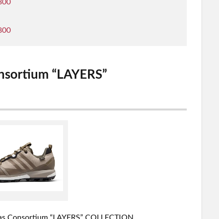
800
800
onsortium “LAYERS”
as Consortium “LAYERS” COLLECTION