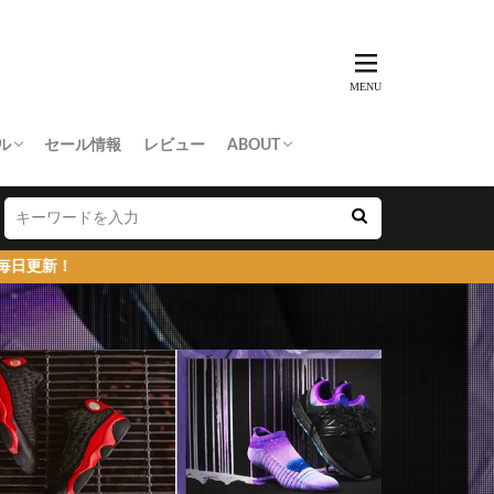
ル
セール情報
レビュー
ABOUT
THING APE
e Skateboards
NORTH FACE
AN MADE
SY
 Don’t Cry
お問い合わせ/プレスリリース送付
プライバシーポリシー