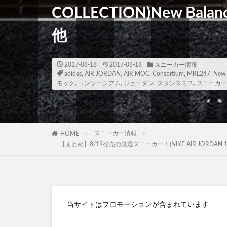
COLLECTION)New Balan
他
2017-08-18
2017-08-18
スニーカー情報
adidas
,
AIR JORDAN
,
AIR MOC
,
Consortium
,
MRL247
,
New 
モック
,
コンソーシアム
,
ジョーダン
,
スタンスミス
,
スニーカー
スニーカー情報
HOME
【まとめ】8/19発売の厳選スニーカー！(NIKE AIR JORDAN 13 RETRO “B
当サイトはプロモーションが含まれています