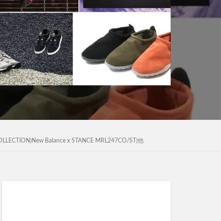
LLECTION)New Balance x STANCE MRL247CO/ST)他