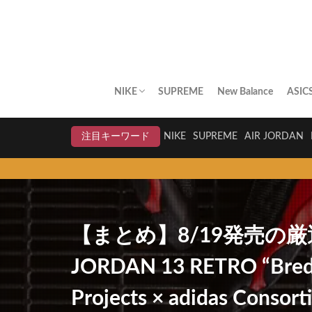
NIKE
SUPREME
New Balance
ASIC
AIR JORDAN
AIR FORCE 1
DUNK
AIR MAX
AIR MAX PLUS
BLAZER
AIR MORE UPTEMPO
AIR HUARACHE
NIKE BY YOU
NIKELAB
クリアランスセール
注目キーワード
NIKE
SUPREME
AIR JORDAN
スニーカ
【まとめ】8/19発売の厳選
JORDAN 13 RETRO “Bred
Projects × adidas Consor