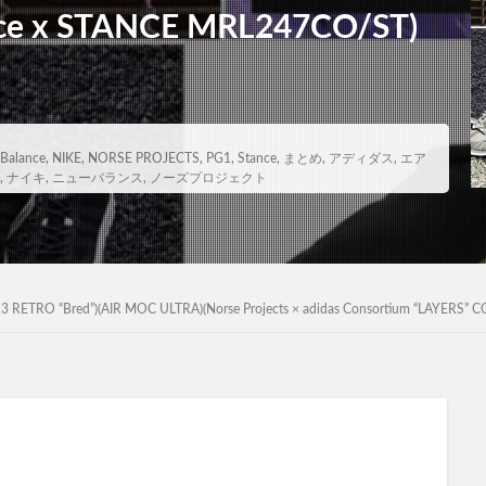
ce x STANCE MRL247CO/ST)
Balance
,
NIKE
,
NORSE PROJECTS
,
PG1
,
Stance
,
まとめ
,
アディダス
,
エア
,
ナイキ
,
ニューバランス
,
ノーズプロジェクト
red”)(AIR MOC ULTRA)(Norse Projects × adidas Consortium “LAYERS” CO