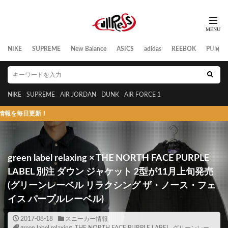
NIKE
SUPREME
New Balance
ASICS
adidas
REEBOK
PUMA
NIKE
SUPREME
AIR JORDAN
DUNK
AIR FORCE 1
更新！
green label relaxing × THE NORTH FACE PURPLE
LABEL 別注 ダウン ジャケット 2型が11月上旬発売
(グリーンレーベル リラクシング ザ・ノース・フェ
イス パープルレーベル)
2017-08-18
スニーカー情報