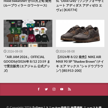
Hood Sweatshirt”が10月上旬 発売
SL “Dove Grey” (ソングフォーザミ
(ループウィラー ロワーケース)
ュート アディダス アディゼロ エ
ヴォ) [KJ0774]
2026-08-08
2026-08-08
「AIR JAM 2026」OFFICIAL
【2026年 8/22 発売】NIKE AIR
GOODSが2026年 8/12 23:59 ま
MAX 90 SP “Shadow Brown” (ナイ
で受注販売 (エアジャム 公式グッ
キ エア マックス “シャドウブラウ
ズ)
ン”) [IR1953-200]
© Copyright 2026
Fullress | スニーカー発売日 抽選情報 ニュースを掲