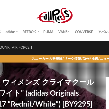
S
adidas
REEBOK
PUMA
VANS
CONVERSE
アパレ
SAMBA
YEEZY BOOST
STAN SMITH
SUPERSTAR
GAZELLE
HANDBALL SPEZIAL
INSTA PUMP FURY
CLUB C
QUESTION
OLD SKOOL
SK8-HI
ERA
AUTHENTIC
SLIP-ON
A BA
Palac
KITH
THE 
HUM
STUS
Girls
DUNK
AIR FORCE 1
スニーカーの発売日/リーク情報/新作/抽選/ニュース情報を毎日更
 ウィメンズ クライマクール
” (adidas Originals
“Rednit/White”) [BY9295]