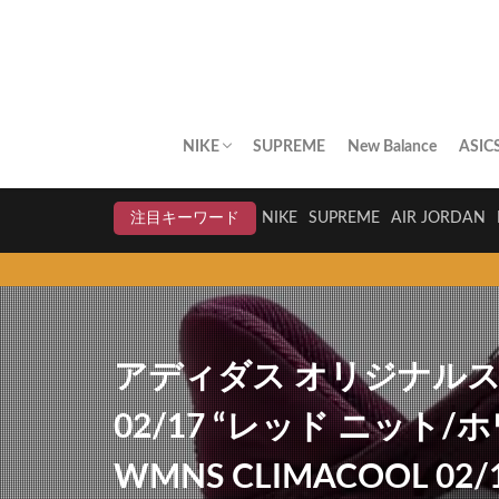
NIKE
SUPREME
New Balance
ASIC
AIR JORDAN
AIR FORCE 1
DUNK
AIR MAX
AIR MAX PLUS
BLAZER
AIR MORE UPTEMPO
AIR HUARACHE
NIKE BY YOU
NIKELAB
クリアランスセール
注目キーワード
NIKE
SUPREME
AIR JORDAN
アディダス オリジナルス
02/17 “レッド ニット/ホワイト
WMNS CLIMACOOL 02/17 