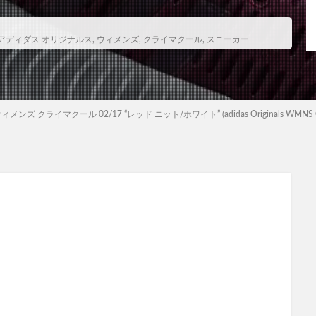
アディダス オリジナルス
,
ウィメンズ
,
クライマクール
,
スニーカー
クライマクール 02/17 “レッド ニット/ホワイト” (adidas Originals WMNS CLIMACO