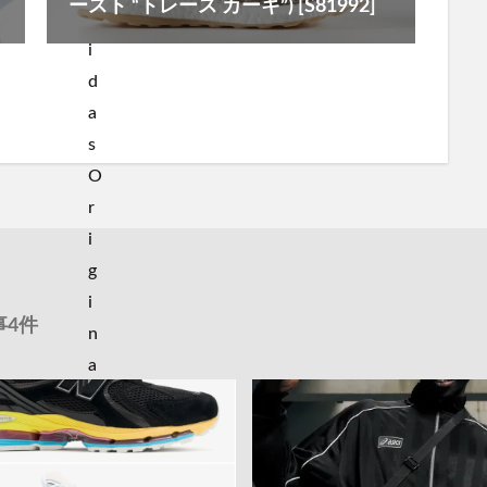
ースト “トレース カーキ”) [S81992]
事4件