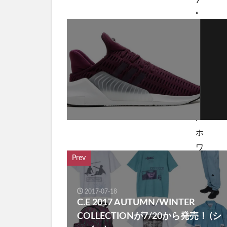
Prev
2017-07-18
C.E 2017 AUTUMN/WINTER
COLLECTIONが7/20から発売！ (シ