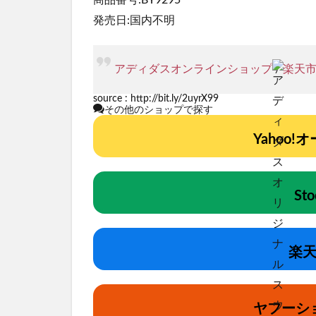
商品番号:BY9295
発売日:国内不明
アディダスオンラインショップ
/
楽天
source :
http://bit.ly/2uyrX99
その他のショップで探す
Yahoo
St
楽天
ヤフーシ