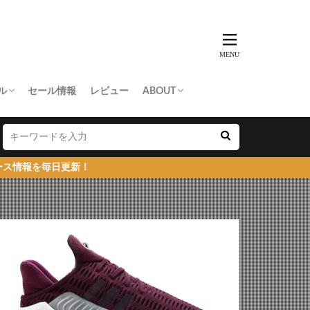
ル
セール情報
レビュー
ABOUT
THING APE
e Skateboards
NORTH FACE
AN MADE
SY
 Don’t Cry
お問い合わせ/プレスリリース送付
プライバシーポリシー
新！