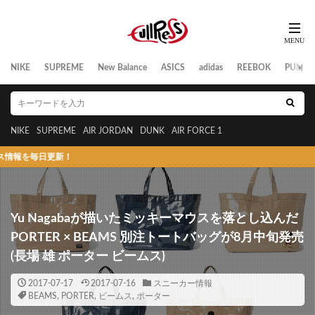
NIKE
SUPREME
New Balance
ASICS
adidas
REEBOK
PUMA
NIKE
SUPREME
AIR JORDAN
DUNK
AIR FORCE 1
毎日更新！
Yu Nagabaが描いたミッキーマウスを落とし込んだ
PORTER × BEAMS 別注トートバッグが8月中旬発売
(長場 雄 ポーター ビームス)
2017-07-17
2017-07-16
スニーカー情報
BEAMS
,
PORTER
,
ビームス
,
ポーター