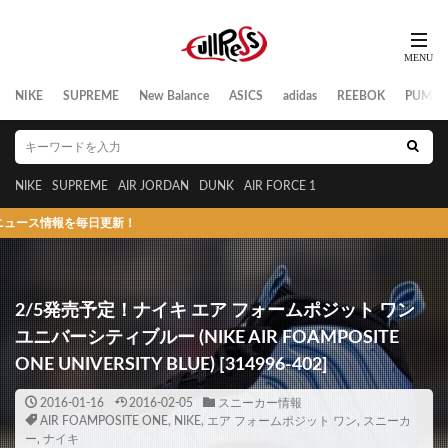
NIKE
SUPREME
New Balance
ASICS
adidas
REEBOK
PUMA
NIKE
SUPREME
AIR JORDAN
DUNK
AIR FORCE 1
報を毎日更新！
2/5発売予定！ナイキ エア フォームポジット ワン
ユニバーシティブルー (NIKE AIR FOAMPOSITE
ONE UNIVERSITY BLUE) [314996-402]
2016-01-16
2016-02-05
スニーカー情報
AIR FOAMPOSITE ONE
,
NIKE
,
エア フォームポジット ワン
,
スニーカ
ー
,
ナイキ