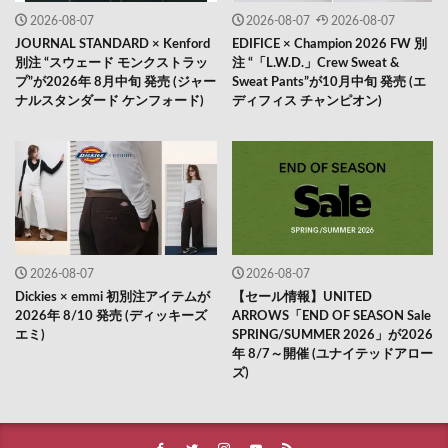
2026-08-07
2026-08-07
2026-08-07
JOURNAL STANDARD × Kenford
EDIFICE × Champion 2026 FW 別
別注 “スウェード モンクストラッ
注 “「L.W.D.」Crew Sweat &
プ”が2026年 8月中旬 発売 (ジャー
Sweat Pants”が10月中旬 発売 (エ
ナルスタンダード ケンフォード)
ディフィス チャンピオン)
2026-08-07
2026-08-07
Dickies × emmi 初別注アイテムが
【セール情報】UNITED
2026年 8/10 発売 (ディッキーズ
ARROWS「END OF SEASON Sale
エミ)
SPRING/SUMMER 2026」が2026
年 8/7～開催 (ユナイテッドアロー
ズ)