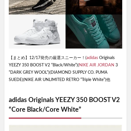
【まとめ】12/17発売の厳選スニーカー！(
adidas
Originals
YEEZY 350 BOOST V2 “Black/White”)(
NIKE
AIR JORDAN
3
“DARK GREY WOOL”)(DIAMOND SUPPLY CO. PUMA
SUEDE)(NIKE AIR UNLIMITED RETRO “Triple White”)他
adidas Originals YEEZY 350 BOOST V2
“Core Black/Core White”