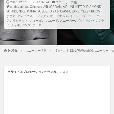
2016-12-16
2017-02-24
スニーカー情報
adidas
,
adidas Originals
,
AIR JORDAN
,
AIR UNLIMITED
,
DIAMOND
SUPPLY
,
NIKE
,
PUMA
,
SUEDE
,
TAKA HAYASHI
,
VANS
,
YEEZY BOOST
,
まとめ
,
アディダス
,
アディダス オリジナルス
,
イージー ブースト
,
エア
アンリミテッド
,
ジョーダン
,
スエード
,
スニーカー
,
ダイヤモンドサプラ
イ
,
ナイキ
,
バンズ
,
プーマ
HOME
スニーカー情報
【まとめ】12/17発売の厳選スニーカー！(adidas Origi
当サイトはプロモーションが含まれています