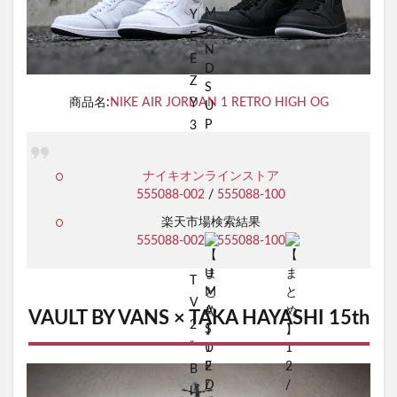
商品名:
NIKE AIR JORDAN 1 RETRO HIGH OG
ナイキオンラインストア
555088-002
/
555088-100
楽天市場検索結果
555088-002
/
555088-100
VAULT BY VANS × TAKA HAYASHI 15th