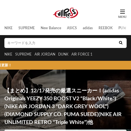
NIKE
SUPREME
New Balance
ASICS
adidas
REEBOK
PUMA
NIKE
SUPREME
AIR JORDAN
DUNK
AIR FORCE 1
スニーカーの
【まとめ】12/17発売の厳選スニーカー！(adidas
Originals YEEZY 350 BOOST V2 “Black/White”)
(NIKE AIR JORDAN 3 “DARK GREY WOOL”)
(DIAMOND SUPPLY CO. PUMA SUEDE)(NIKE AIR
UNLIMITED RETRO “Triple White”)他