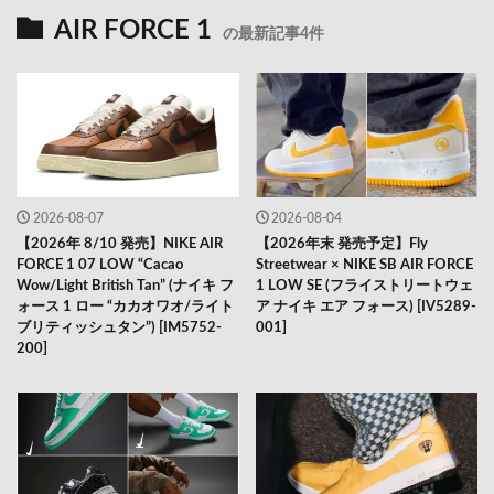
AIR FORCE 1
の最新記事4件
2026-08-07
2026-08-04
【2026年 8/10 発売】NIKE AIR
【2026年末 発売予定】Fly
FORCE 1 07 LOW “Cacao
Streetwear × NIKE SB AIR FORCE
Wow/Light British Tan” (ナイキ フ
1 LOW SE (フライストリートウェ
ォース 1 ロー “カカオワオ/ライト
ア ナイキ エア フォース) [IV5289-
ブリティッシュタン”) [IM5752-
001]
200]