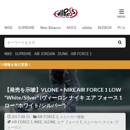
NIKE
SUPREME
New Balance
ASICS
adidas
REEBOK
PUMA
NIKE
SUPREME
AIR JORDAN
DUNK
AIR FORCE 1
日更新！
【発売を示唆】VLONE × NIKE AIR FORCE 1 LOW
“White/Silver” (ヴィーロン ナイキ エア フォース 1
ロー “ホワイト/シルバー”)
2017-08-15
AIR FORCE 1
,
スニーカー情報
AIR FORCE 1
,
NIKE
,
VLONE
,
エア フォース 1
,
スニーカー
,
ナイキ
,
ヴ
ィーロン