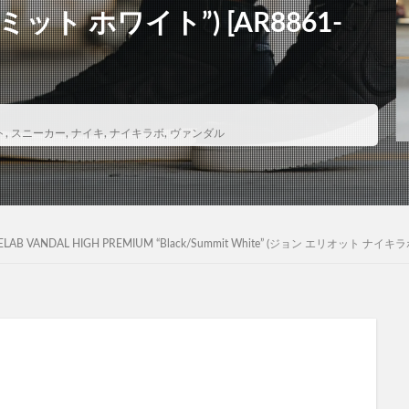
ト ホワイト”) [AR8861-
ト
,
スニーカー
,
ナイキ
,
ナイキラボ
,
ヴァンダル
AB VANDAL HIGH PREMIUM “Black/Summit White” (ジョン エリオット ナ