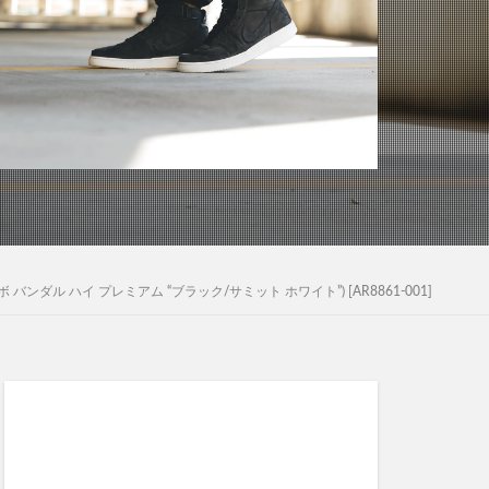
イキラボ バンダル ハイ プレミアム “ブラック/サミット ホワイト”) [AR8861-001]