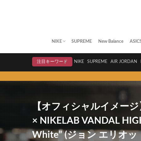
NIKE
SUPREME
New Balance
ASIC
AIR JORDAN
AIR FORCE 1
DUNK
AIR MAX
AIR MAX PLUS
BLAZER
AIR MORE UPTEMPO
AIR HUARACHE
NIKE BY YOU
NIKELAB
クリアランスセール
注目キーワード
NIKE
SUPREME
AIR JORDAN
スニーカー
【オフィシャルイメージ】10
× NIKELAB VANDAL HIG
White” (ジョン エリ