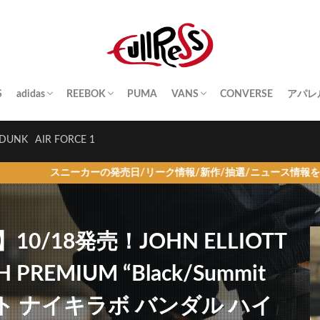
S
adidas
REEBOK
PUMA
VANS
CONVERSE
アパレ
SAMBA
YEEZY BOOST
STAN SMITH
SUPERSTAR
GAZELLE
HANDBALL SPEZIAL
INSTA PUMP FURY
CLUB C
QUESTION
OLD SKOOL
SK8-HI
ERA
AUTHENTIC
SLIP-ON
A BA
Palac
KITH
THE 
HUM
STUS
Girls
DUNK
AIR FORCE 1
の発売日/リーク情報/新作/抽選/ニュース情報を毎日更新！
/18発売！JOHN ELLIOTT
H PREMIUM “Black/Summit
オット ナイキラボ バンダル ハイ