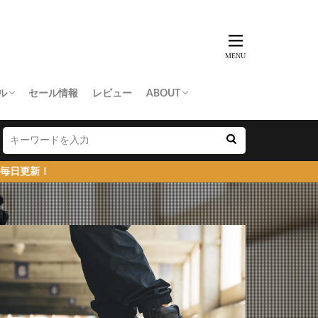
ル
セール情報
レビュー
ABOUT
THING APE
e Skateboards
NORTH FACE
AN MADE
SY
 Don’t Cry
お問い合わせ/プレスリリース送付
プライバシーポリシー