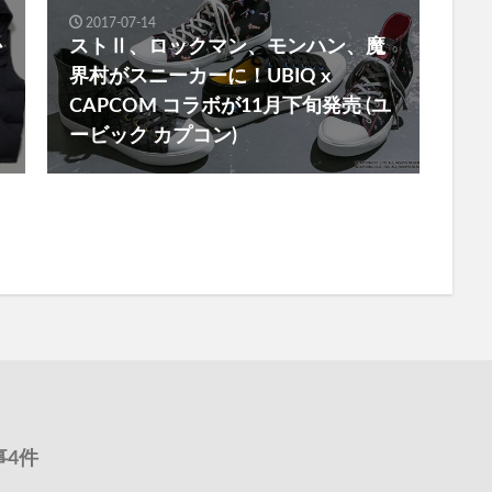
2017-07-14
か
ストⅡ、ロックマン、モンハン、魔
界村がスニーカーに！UBIQ x
CAPCOM コラボが11月下旬発売 (ユ
ービック カプコン)
事4件