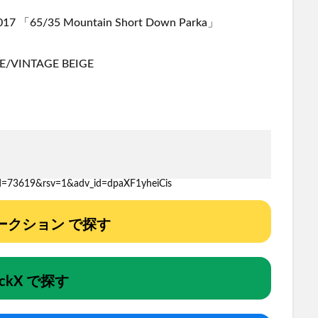
7 「65/35 Mountain Short Down Parka」
/VINTAGE BEIGE
id=73619&rsv=1&adv_id=dpaXF1yheiCis
!オークション で探す
ockX で探す