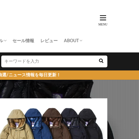
ル
セール情報
レビュー
ABOUT
THING APE
e Skateboards
NORTH FACE
AN MADE
SY
 Don’t Cry
お問い合わせ/プレスリリース送付
プライバシーポリシー
報を毎日更新！