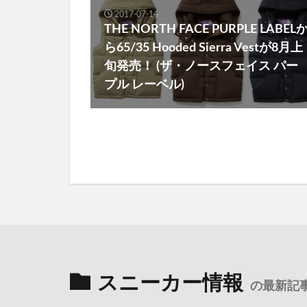
2017-07-14
THE NORTH FACE PURPLE LABEL
ら65/35 Hooded Sierra Vestが8月上
旬発売！ (ザ・ノースフェイス パー
プル レーベル)
スニーカー情報
の最新記