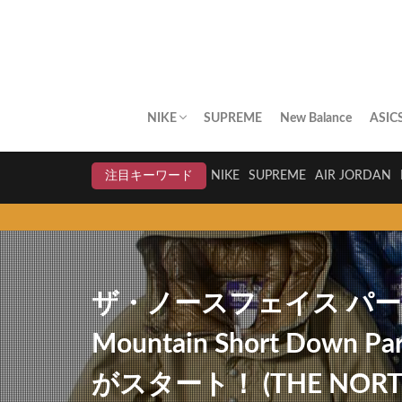
NIKE
SUPREME
New Balance
ASIC
AIR JORDAN
AIR FORCE 1
DUNK
AIR MAX
AIR MAX PLUS
BLAZER
AIR MORE UPTEMPO
AIR HUARACHE
NIKE BY YOU
NIKELAB
クリアランスセール
注目キーワード
NIKE
SUPREME
AIR JORDAN
ザ・ノースフェイス パープ
Mountain Short Dow
がスタート！ (THE NORTH 