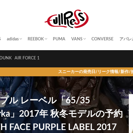
S
adidas
REEBOK
PUMA
VANS
CONVERSE
アパレ
SAMBA
YEEZY BOOST
STAN SMITH
SUPERSTAR
GAZELLE
HANDBALL SPEZIAL
INSTA PUMP FURY
CLUB C
QUESTION
OLD SKOOL
SK8-HI
ERA
AUTHENTIC
SLIP-ON
A BA
Palac
KITH
THE 
HUM
STUS
Girls
DUNK
AIR FORCE 1
スニーカーの発売日/リーク情報/新作/抽選/ニュース情
ル レーベル「65/35
n Parka」2017年 秋冬モデルの予約
FACE PURPLE LABEL 2017