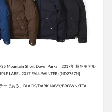
untain Short Down Parka」2017年 秋冬モデル
 LABEL 2017 FALL/WINTER) [ND2757N]
る、BLACK/DARK NAVY/BROWN/TEAL