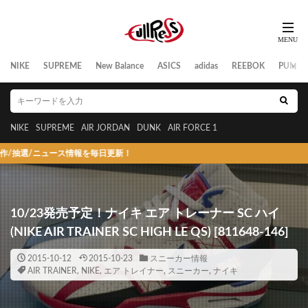
NIKE
SUPREME
New Balance
ASICS
adidas
REEBOK
PUMA
NIKE
SUPREME
AIR JORDAN
DUNK
AIR FORCE 1
/ニュース情報を毎日更新！
10/23発売予定！ナイキ エア トレーナー SC ハイ
(NIKE AIR TRAINER SC HIGH LE QS) [811648-146]
2015-10-12
2015-10-23
スニーカー情報
AIR TRAINER
,
NIKE
,
エア トレイナー
,
スニーカー
,
ナイキ