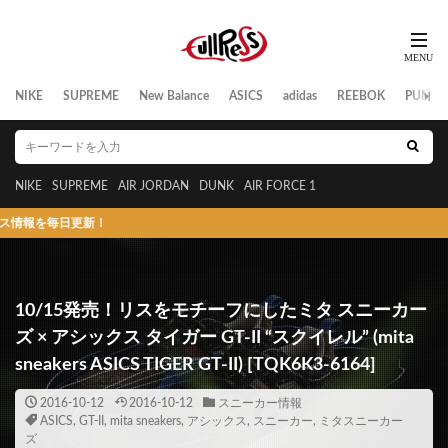
NIKE
SUPREME
New Balance
ASICS
adidas
REEBOK
PUMA
NIKE
SUPREME
AIR JORDAN
DUNK
AIR FORCE 1
更新！
10/15発売！リスをモチーフにしたミタ スニーカー
ズ × アシックス タイガー GT-II “スクイレル” (mita
sneakers ASICS TIGER GT-II) [TQK6K3-6164]
2016-10-12
2016-10-12
スニーカー情報
ASICS
,
GT-II
,
mita sneakers
,
アシックス
,
スニーカー
,
ミタスニーカー
ズ