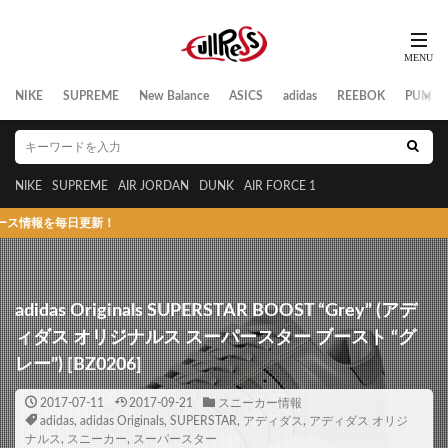
NIKE
SUPREME
New Balance
ASICS
adidas
REEBOK
PUMA
NIKE
SUPREME
AIR JORDAN
DUNK
AIR FORCE 1
毎日更新！
adidas Originals SUPERSTAR BOOST “Grey” (アデ
ィダス オリジナルス スーパースター ブースト “グ
レー”) [BZ0206]
2017-07-11
2017-09-21
スニーカー情報
adidas
,
adidas Originals
,
SUPERSTAR
,
アディダス
,
アディダス オリジ
ナルス
,
スニーカー
,
スーパースター