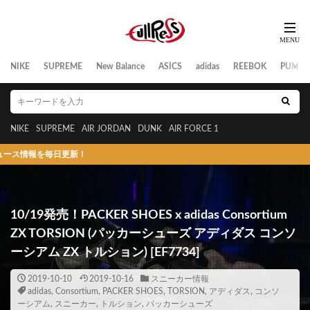
NIKE
SUPREME
New Balance
ASICS
adidas
REEBOK
PUMA
NIKE
SUPREME
AIR JORDAN
DUNK
AIR FORCE 1
毎日更新！
10/19発売！PACKER SHOES x adidas Consortium
ZX TORSION (パッカーシューズ アディダス コンソ
ーシアム ZX トルション) [EF7734]
2019-10-10
2019-10-16
スニーカー情報
adidas
,
Consortium
,
PACKER SHOES
,
TORSION
,
アディダス
,
コンソ
ーシアム
,
スニーカー
,
トルション
,
パッカーシューズ