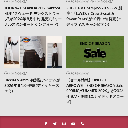
2026-08-07
2026-08-07
2026-08-07
JOURNAL STANDARD × Kenford
EDIFICE × Champion 2026 FW 別
別注 “スウェード モンクストラッ
注 “「L.W.D.」Crew Sweat &
プ”が2026年 8月中旬 発売 (ジャー
Sweat Pants”が10月中旬 発売 (エ
ナルスタンダード ケンフォード)
ディフィス チャンピオン)
2026-08-07
2026-08-07
Dickies × emmi 初別注アイテムが
【セール情報】UNITED
2026年 8/10 発売 (ディッキーズ
ARROWS「END OF SEASON Sale
エミ)
SPRING/SUMMER 2026」が2026
年 8/7～開催 (ユナイテッドアロー
ズ)