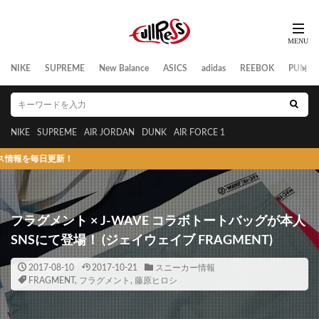
NIKE
SUPREME
New Balance
ASICS
adidas
REEBOK
PUMA
NIKE
SUPREME
AIR JORDAN
DUNK
AIR FORCE 1
新！
フラグメント × J-WAVE コラボトートバッグが本人
SNSにて登場！ (ジェイウェイブ FRAGMENT)
2017-08-10
2017-10-21
スニーカー情報
FRAGMENT
,
フラグメント
,
藤原ヒロシ