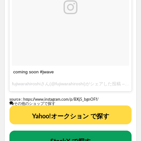
coming soon #jwave
fujiwarahiroshiさん(@fujiwarahiroshi)がシェアした投稿 –
2017 
source :
https://www.instagram.com/p/BXj5_bgnOFf/
その他のショップで探す
Yahoo!オークション で探す