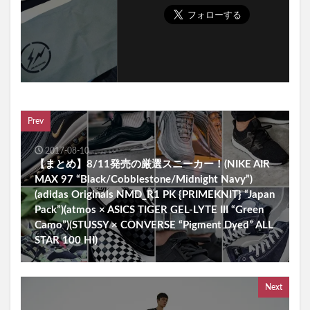
Prev
2017-08-10
【まとめ】8/11発売の厳選スニーカー！(NIKE AIR
MAX 97 “Black/Cobblestone/Midnight Navy”)
(adidas Originals NMD_R1 PK {PRIMEKNIT} “Japan
Pack”)(atmos × ASICS TIGER GEL-LYTE III “Green
Camo”)(STUSSY × CONVERSE “Pigment Dyed” ALL
STAR 100 HI)
Next