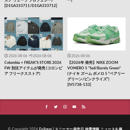
ズノ ウェーブ プロフェシー)
ー)
[D1GA333711/D1GA333712]
2026-08-06
2026-08-06
2026-08-06
Columbia × FREAK’S STORE 2026
【2026年 発売】NIKE ZOOM
FW 別注アイテムが発売 (コロンビ
VOMERO 5 “Sail/Barely Green”
ア フリークスストア)
(ナイキ ズーム ボメロ 5 “ベアリー
グリーン/ピンクライズ”)
[IV5738-133]
© Copyright 2026
Fullress | スニーカー発売日 抽選情報 ニュースを掲