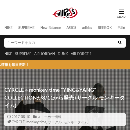
NIKE
SUPREME
New Balance
ASICS
adidas
REEBOK
PUMA
NIKE
SUPREME
AIR JORDAN
DUNK
AIR FORCE 1
日更新！
CYRCLE × monkey time “YING&YANG”
COLLECTIONが8/11から発売 (サークル モンキータ
イム)
2017-08-10
スニーカー情報
CYRCLE
,
monkey time
,
サークル
,
モンキータイム