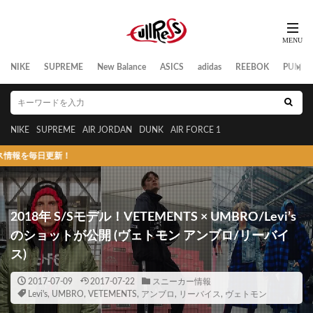
NIKE
SUPREME
New Balance
ASICS
adidas
REEBOK
PUMA
NIKE
SUPREME
AIR JORDAN
DUNK
AIR FORCE 1
更新！
2018年 S/Sモデル！VETEMENTS × UMBRO/Levi’s
のショットが公開 (ヴェトモン アンブロ/リーバイ
ス)
2017-07-09
2017-07-22
スニーカー情報
Levi's︎︎
,
UMBRO
,
VETEMENTS
,
アンブロ
,
リーバイス
,
ヴェトモン