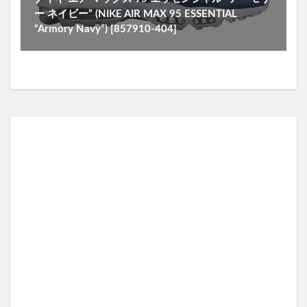
ー ネイビー” (NIKE AIR MAX 95 ESSENTIAL
“Armory Navy”) [857910-404]