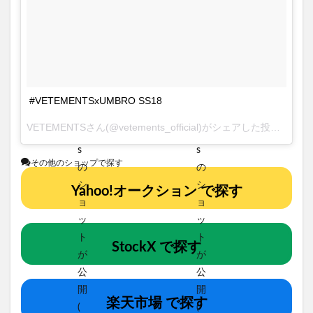
#VETEMENTSxUMBRO SS18
VETEMENTSさん(@vetements_official)がシェアした投稿 –
201
その他のショップで探す
Yahoo!オークション で探す
StockX で探す
楽天市場 で探す