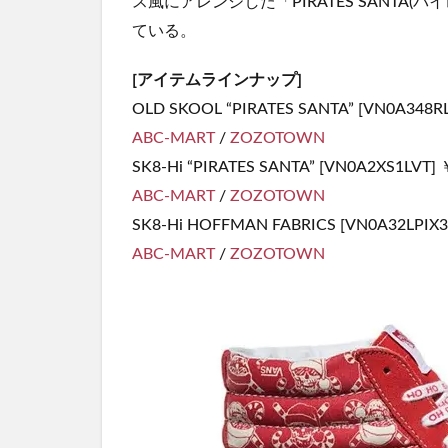
ス風にアレンジした「PIRATES SANTA
ている。
[アイテムラインナップ]
OLD SKOOL “PIRATES SANTA” [VN0A348R
ABC-MART
/
ZOZOTOWN
SK8-Hi “PIRATES SANTA” [VN0A2XS1LVT] 
ABC-MART
/
ZOZOTOWN
SK8-Hi HOFFMAN FABRICS [VN0A32LPIX3
ABC-MART
/
ZOZOTOWN