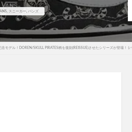
ANS
,
スニーカー
,
バンズ
記念モデル！DOREN/SKULL PIRATES柄を復刻(REISSUE)させたシリーズが登場！ (バンズ