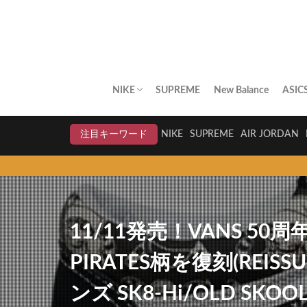
NIKE
SUPREME
New Balance
ASIC
AIR JORDAN
AIR FORCE 1
DUNK
AIR MAX
AIR MAX PLUS
BLAZER
AIR MORE UPTEMPO
AIR HUARACHE
NIKE BY YOU
NIKELAB
クリアランスセール
注目キーワード
NIKE
SUPREME
AIR JORDAN
11/11発売！VANS 50
PIRATES柄を復刻(REI
ンズ SK8-Hi/OLD SKOOL