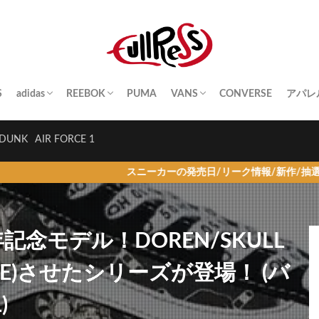
S
adidas
REEBOK
PUMA
VANS
CONVERSE
アパレ
SAMBA
YEEZY BOOST
STAN SMITH
SUPERSTAR
GAZELLE
HANDBALL SPEZIAL
INSTA PUMP FURY
CLUB C
QUESTION
OLD SKOOL
SK8-HI
ERA
AUTHENTIC
SLIP-ON
A BA
Palac
KITH
THE 
HUM
STUS
Girls
DUNK
AIR FORCE 1
スニーカーの発売日/リーク情報/新作/抽選/ニュース情報を
周年記念モデル！DOREN/SKULL
SSUE)させたシリーズが登場！ (バ
)