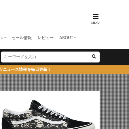
ル
セール情報
レビュー
ABOUT
THING APE
e Skateboards
NORTH FACE
AN MADE
SY
 Don’t Cry
お問い合わせ/プレスリリース送付
プライバシーポリシー
毎日更新！