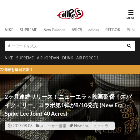
NIKE
SUPREME
New Balance
ASICS
adidas
REEBOK
PUMA
NIKE
SUPREME
AIR JORDAN
DUNK
AIR FORCE 1
毎日更新！
2ヶ月連続リリース！ニューエラ × 映画監督「スパ
イク・リー」コラボ第1弾が8/10発売 (New Era
Spike Lee Joint 40 Acres)
2017-08-08
スニーカー情報
New Era
,
ニューエラ