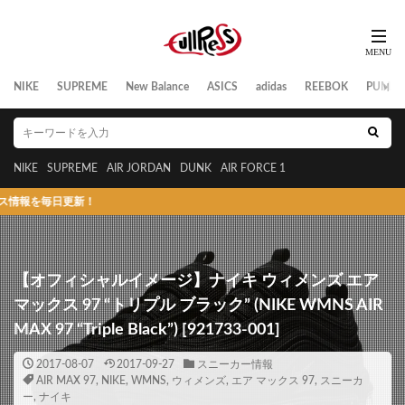
NIKE
SUPREME
New Balance
ASICS
adidas
REEBOK
PUMA
NIKE
SUPREME
AIR JORDAN
DUNK
AIR FORCE 1
毎日更新！
【オフィシャルイメージ】ナイキ ウィメンズ エア
マックス 97 “トリプル ブラック” (NIKE WMNS AIR
MAX 97 “Triple Black”) [921733-001]
2017-08-07
2017-09-27
スニーカー情報
AIR MAX 97
,
NIKE
,
WMNS
,
ウィメンズ
,
エア マックス 97
,
スニーカ
ー
,
ナイキ