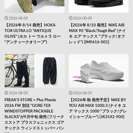
2026-08-09
2026-08-09
【2026年 8/14 発売】HOKA
【2026年 8/10 発売】NIKE AIR
TOR ULTRA LO “ANTIQUE
MAX 90 “Black/Tough Red” (ナイ
OLIVE” (ホカ トー ウルトラ ロー
キ エア マックス “ブラック/タフ
“アンティークオリーブ”)
レッド”) [IM9616-001]
2026-08-09
2026-08-09
FREAK’S STORE × Plus Phenix
【2026年 秋 発売予定】NIKE BY
2026 FW 別注 “GORE-TEX
YOU AIR MAX 1000.3 (ナイキ エ
WINDSTOPPER PACKABLE
ア マックス 1000 “ブラック/グレ
SLACKS”が9月中旬 発売 (フリーク
イシャーブルー”) [JK3542-900]
スストア プラスフェニックス ゴア
テックス ウィンドストッパー パン