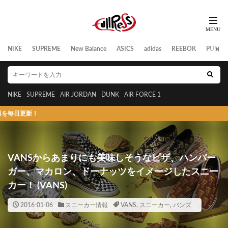
NIKE
SUPREME
New Balance
ASICS
adidas
REEBOK
PUMA
NIKE
SUPREME
AIR JORDAN
DUNK
AIR FORCE 1
！
VANSからあまりにも美味しそうなピザ、ハンバー
ガー、マカロン、ドーナッツをイメージしたスニー
カー！ (VANS)
2016-01-06
スニーカー情報
VANS
,
スニーカー
,
バンズ