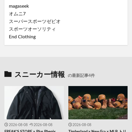
magaseek
オムニ7
スーパースポーツゼビオ
スポーツオーソリティ
End Clothing
スニーカー情報
の最新記事4件
2026-08-08
2026-08-08
2026-08-08
FREAK’S STORE × Plus Phenix
Timberland x New Era x MLB トリ