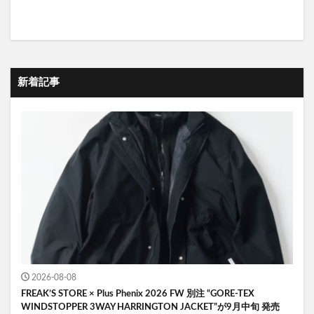
新着記事
2026-08-08
FREAK’S STORE × Plus Phenix 2026 FW 別注 “GORE-TEX
WINDSTOPPER 3WAY HARRINGTON JACKET”が9月中旬 発売