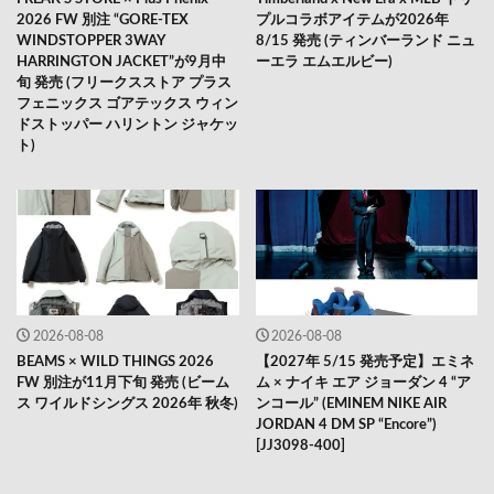
2026 FW 別注 “GORE-TEX
プルコラボアイテムが2026年
WINDSTOPPER 3WAY
8/15 発売 (ティンバーランド ニュ
HARRINGTON JACKET”が9月中
ーエラ エムエルビー)
旬 発売 (フリークスストア プラス
フェニックス ゴアテックス ウィン
ドストッパー ハリントン ジャケッ
ト)
2026-08-08
2026-08-08
BEAMS × WILD THINGS 2026
【2027年 5/15 発売予定】エミネ
FW 別注が11月下旬 発売 (ビーム
ム × ナイキ エア ジョーダン 4 “ア
ス ワイルドシングス 2026年 秋冬)
ンコール” (EMINEM NIKE AIR
JORDAN 4 DM SP “Encore”)
[JJ3098-400]