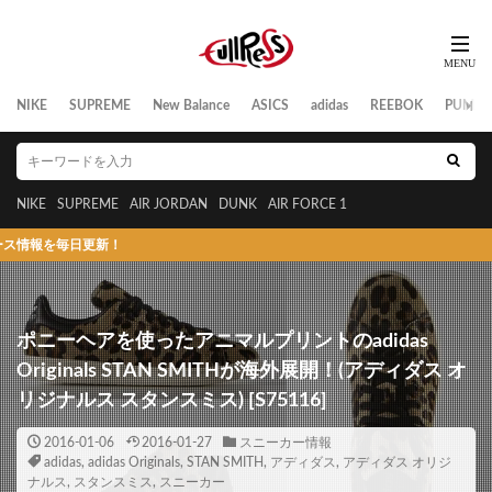
NIKE
SUPREME
New Balance
ASICS
adidas
REEBOK
PUMA
NIKE
SUPREME
AIR JORDAN
DUNK
AIR FORCE 1
毎日更新！
ポニーヘアを使ったアニマルプリントのadidas
Originals STAN SMITHが海外展開！(アディダス オ
リジナルス スタンスミス) [S75116]
2016-01-06
2016-01-27
スニーカー情報
adidas
,
adidas Originals
,
STAN SMITH
,
アディダス
,
アディダス オリジ
ナルス
,
スタンスミス
,
スニーカー