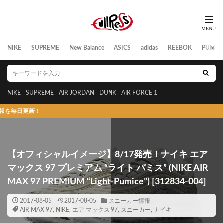
NIKE
SUPREME
New Balance
ASICS
adidas
REEBOK
PUMA
NIKE
SUPREME
AIR JORDAN
DUNK
AIR FORCE 1
新！
【オフィシャルイメージ】8/17発売！ナイキ エア
マックス 97 プレミアム “ライト パミス” (NIKE AIR
MAX 97 PREMIUM “Light-Pumice”) [312834-004]
2017-08-05
2017-08-05
スニーカー情報
AIR MAX 97
,
NIKE
,
エア マックス 97
,
スニーカー
,
ナイキ