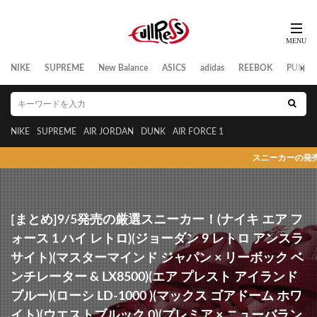
NIKE
SUPREME
New Balance
ASICS
adidas
REEBOK
PUMA
NIKE
SUPREME
AIR JORDAN
DUNK
AIR FORCE 1
スニーカーの発売日/リーク情報/新作
[まとめ]9/5発売の厳選スニーカー！(ナイキ エア フ
ォース 1 ハイ レトロ)(ジョーダン 9 レトロ アンスラ
サイト)(マスターマインド ジャパン × リーボック ベ
ンチレーター & LX8500)(エア プレスト アイランド
ブルー)(ローシ LD-1000 )(マックス ゴアドーム ホワ
イト)(ウエストブルック 0)(プレミア × ニューバラン