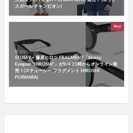
スガール チャンピオン)
Next
2015-09-04
STUSSY × 藤原ヒロシ FRAGMENT「Stussy
Eyegear “HIROSHI”」が9/4 21時からオンライン発
売！(ステューシー フラグメント HIROSHI
FUJIWARA)