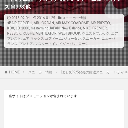
ス M998)他
2015-09-04
2016-01-25
スニーカー情報
AIR FORCE 1
,
AIR JORDAN
,
AIR MAX GOADOME
,
AIR PRESTO
,
KD8
,
LD-1000
,
mastermind JAPAN
,
New Balance
,
NIKE
,
PREMIER
,
REEBOK
,
ROSHE
,
VENTILATOR
,
WESTBROOK
,
ウエストブルック
,
エア
プレスト
,
エア マックス ゴアドーム
,
ジョーダン
,
スニーカー
,
ニューバ
ランス
,
プレミア
,
マスターマインド ジャパン
,
ローシ
HOME
スニーカー情報
[まとめ]9/5発売の厳選スニーカー！(ナイキ エ
当サイトはプロモーションが含まれています