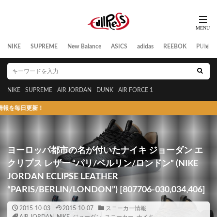
NIKE
SUPREME
New Balance
ASICS
adidas
REEBOK
PUMA
NIKE
SUPREME
AIR JORDAN
DUNK
AIR FORCE 1
更新！
ヨーロッパ都市の名が付いたナイキ ジョーダン エ
クリプス レザー “パリ/ベルリン/ロンドン” (NIKE
JORDAN ECLIPSE LEATHER
“PARIS/BERLIN/LONDON”) [807706-030,034,406]
2015-10-03
2015-10-07
スニーカー情報