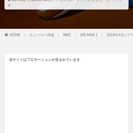
AIR MAX 1
,
atmos
,
NIKE
,
アトモス
,
エア マックス 1
,
スニーカー
,
ナイ
キ
HOME
スニーカー情報
NIKE
AIR MAX 1
2018年4月にアトモ
当サイトはプロモーションが含まれています