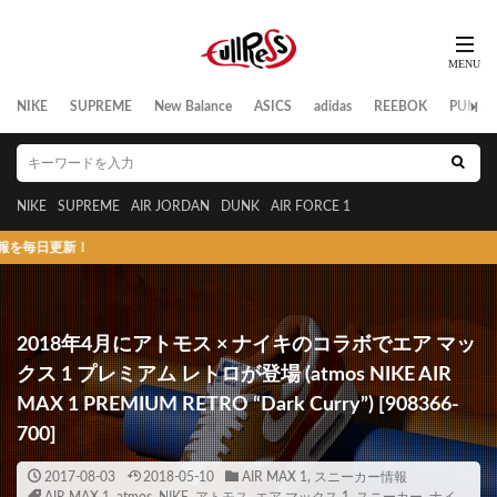
NIKE
SUPREME
New Balance
ASICS
adidas
REEBOK
PUMA
NIKE
SUPREME
AIR JORDAN
DUNK
AIR FORCE 1
！
2018年4月にアトモス × ナイキのコラボでエア マッ
クス 1 プレミアム レトロが登場 (atmos NIKE AIR
MAX 1 PREMIUM RETRO “Dark Curry”) [908366-
700]
2017-08-03
2018-05-10
AIR MAX 1
,
スニーカー情報