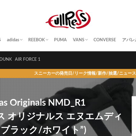
S
adidas
REEBOK
PUMA
VANS
CONVERSE
アパレ
SAMBA
YEEZY BOOST
STAN SMITH
SUPERSTAR
GAZELLE
HANDBALL SPEZIAL
INSTA PUMP FURY
CLUB C
QUESTION
OLD SKOOL
SK8-HI
ERA
AUTHENTIC
SLIP-ON
A BA
Palac
KITH
THE 
HUM
STUS
Girls
DUNK
AIR FORCE 1
スニーカーの発売日/リーク情報/新作/抽選/ニュース情報を毎日更新
das Originals NMD_R1
アディダス オリジナルス エヌエムディ
“ブラック/ホワイト”)