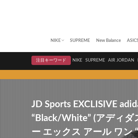
NIKE
SUPREME
New Balance
ASIC
AIR JORDAN
AIR FORCE 1
DUNK
AIR MAX
AIR MAX PLUS
BLAZER
AIR MORE UPTEMPO
AIR HUARACHE
NIKE BY YOU
NIKELAB
クリアランスセール
注目キーワード
NIKE
SUPREME
AIR JORDAN
JD Sports EXCLISIVE adi
“Black/White” (
ー エックス アール ワン 