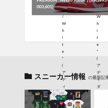
PREMIUM “Nylon/Suede”) [AA3993
003,601]
スニーカー情報
の最新記