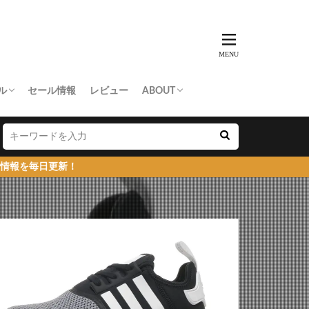
ル
セール情報
レビュー
ABOUT
THING APE
e Skateboards
NORTH FACE
AN MADE
SY
 Don’t Cry
お問い合わせ/プレスリリース送付
プライバシーポリシー
！