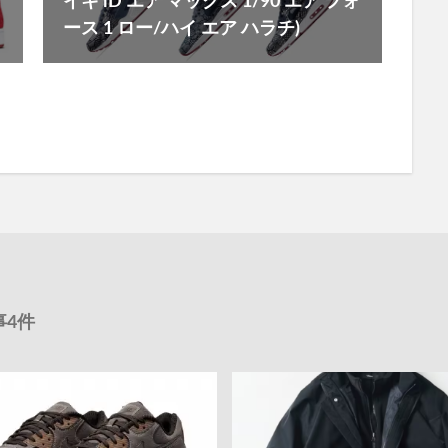
-
イキ iD エア マックス 1/90 エア フォ
ース 1 ロー/ハイ エア ハラチ)
事4件