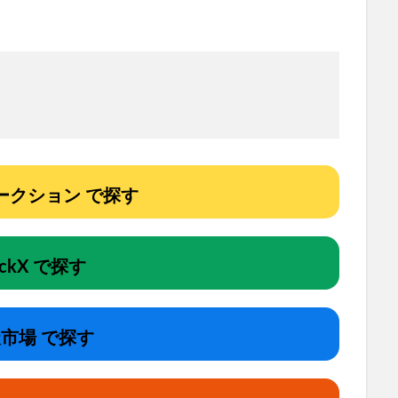
!オークション で探す
ockX で探す
市場 で探す