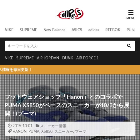
NIKE
SUPREME
New Balance
ASICS
adidas
REEBOK
PUMA
NIKE
SUPREME
AIR JORDAN
DUNK
AIR FORCE 1
日更新！
フットウェアショップ「Hanon」とのコラボで
PUMA XS850がベースのスニーカーが10/3から展
開！(プーマ)
2015-10-01
スニーカー情報
HANON
,
PUMA
,
XS850
,
スニーカー
,
プーマ