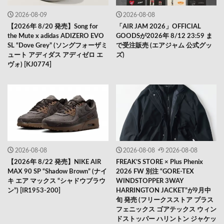
2026-08-09
2026-08-08
【2026年 8/20 発売】Song for
「AIR JAM 2026」OFFICIAL
the Mute x adidas ADIZERO EVO
GOODSが2026年 8/12 23:59 ま
SL “Dove Grey” (ソングフォーザミ
で受注販売 (エアジャム 公式グッ
ュート アディダス アディゼロ エ
ズ)
ヴォ) [KJ0774]
2026-08-08
2026-08-08
2026-08-08
【2026年 8/22 発売】NIKE AIR
FREAK’S STORE × Plus Phenix
MAX 90 SP “Shadow Brown” (ナイ
2026 FW 別注 “GORE-TEX
キ エア マックス “シャドウブラウ
WINDSTOPPER 3WAY
ン”) [IR1953-200]
HARRINGTON JACKET”が9月中
旬 発売 (フリークスストア プラス
フェニックス ゴアテックス ウィン
ドストッパー ハリントン ジャケッ