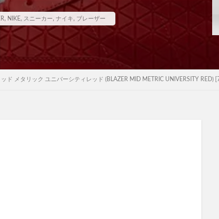
ER
,
NIKE
,
スニーカー
,
ナイキ
,
ブレーザー
ッド メタリック ユニバーシティレッド (BLAZER MID METRIC UNIVERSITY RED) [74