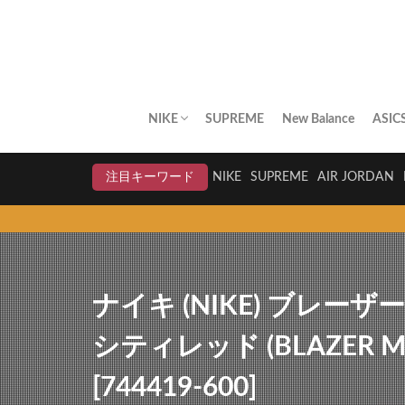
NIKE
SUPREME
New Balance
ASIC
AIR JORDAN
AIR FORCE 1
DUNK
AIR MAX
AIR MAX PLUS
BLAZER
AIR MORE UPTEMPO
AIR HUARACHE
NIKE BY YOU
NIKELAB
クリアランスセール
注目キーワード
NIKE
SUPREME
AIR JORDAN
ス
ナイキ (NIKE) ブレー
シティレッド (BLAZER MID
[744419-600]