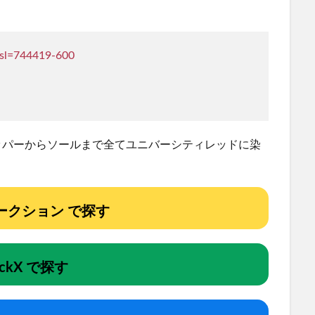
7?sl=744419-600
ッパーからソールまで全てユニバーシティレッドに染
!オークション で探す
ockX で探す