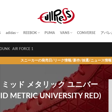
S
adidas
REEBOK
PUMA
VANS
CONVERSE
アパレ
SAMBA
YEEZY BOOST
STAN SMITH
SUPERSTAR
GAZELLE
HANDBALL SPEZIAL
INSTA PUMP FURY
CLUB C
QUESTION
OLD SKOOL
SK8-HI
ERA
AUTHENTIC
SLIP-ON
A BA
Palac
KITH
THE 
HUM
STUS
Girls
DUNK
AIR FORCE 1
ニーカーの発売日/リーク情報/新作/抽選/ニュース情報を毎日更新！
ザー ミッド メタリック ユニバー
 METRIC UNIVERSITY RED)