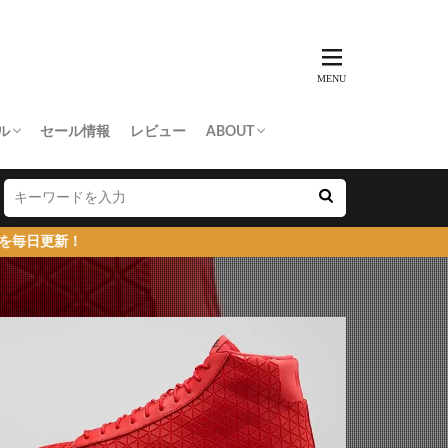
ル
セール情報
レビュー
ABOUT
THING APE
e Skateboards
NORTH FACE
AN MADE
SY
 Don’t Cry
お問い合わせ/プレスリリース送付
プライバシーポリシー