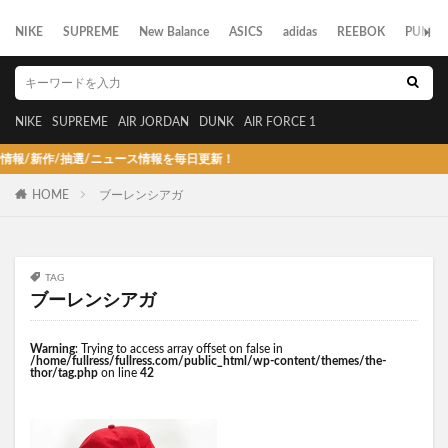
NIKE
SUPREME
New Balance
ASICS
adidas
REEBOK
PUMA
NIKE
SUPREME
AIR JORDAN
DUNK
AIR FORCE 1
/新作/抽選/ニュース情報を毎日更新！
HOME
ブーレンシアガ
TAG
ブーレンシアガ
Warning
: Trying to access array offset on false in
/home/fullress/fullress.com/public_html/wp-content/themes/the-
thor/tag.php
on line
42