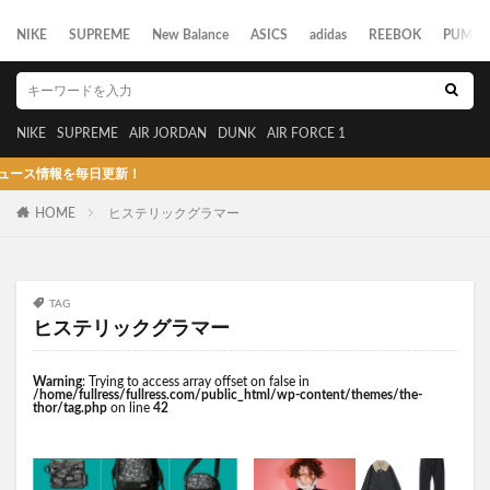
NIKE
SUPREME
New Balance
ASICS
adidas
REEBOK
PUMA
NIKE
SUPREME
AIR JORDAN
DUNK
AIR FORCE 1
報を毎日更新！
HOME
ヒステリックグラマー
TAG
ヒステリックグラマー
Warning
: Trying to access array offset on false in
/home/fullress/fullress.com/public_html/wp-content/themes/the-
thor/tag.php
on line
42