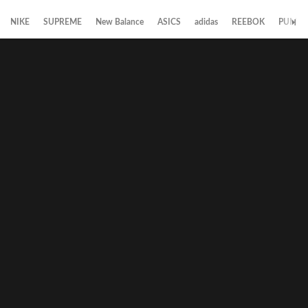
NIKE
SUPREME
New Balance
ASICS
adidas
REEBOK
PUMA