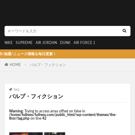
NIKE
SUPREME
AIR JORDAN
DUNK
AIR FORCE 1
選/ニュース情報を毎日更新！
HOME
パルプ・フィクション
TAG
パルプ・フィクション
Warning
: Trying to access array offset on false in
/home/fullress/fullress.com/public_html/wp-content/themes/the-
thor/tag.php
on line
42