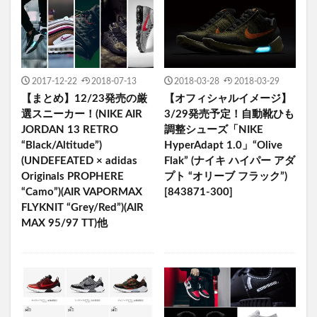
2017-12-22
2018-07-13
2018-03-28
2018-03-29
【まとめ】12/23発売の厳
【オフィシャルイメージ】
選スニーカー！(NIKE AIR
3/29発売予定！自動靴ひも
JORDAN 13 RETRO
調整シューズ「NIKE
“Black/Altitude”)
HyperAdapt 1.0」“Olive
(UNDEFEATED × adidas
Flak” (ナイキ ハイパー アダ
Originals PROPHERE
プト “オリーブ フラック”)
“Camo”)(AIR VAPORMAX
[843871-300]
FLYKNIT “Grey/Red”)(AIR
MAX 95/97 TT)他