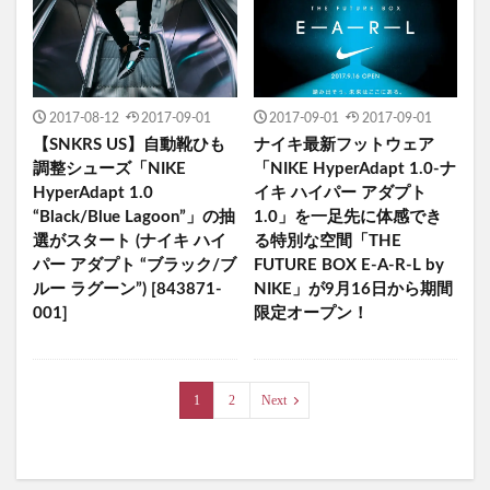
2017-08-12
2017-09-01
2017-09-01
2017-09-01
【SNKRS US】自動靴ひも
ナイキ最新フットウェア
調整シューズ「NIKE
「NIKE HyperAdapt 1.0-ナ
HyperAdapt 1.0
イキ ハイパー アダプト
“Black/Blue Lagoon”」の抽
1.0」を一足先に体感でき
選がスタート (ナイキ ハイ
る特別な空間「THE
パー アダプト “ブラック/ブ
FUTURE BOX E-A-R-L by
ルー ラグーン”) [843871-
NIKE」が9月16日から期間
001]
限定オープン！
1
2
Next