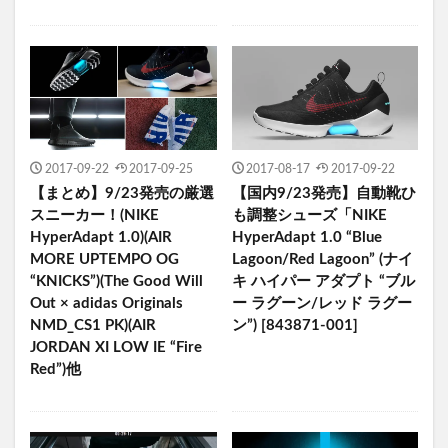
2017-09-22
2017-09-25
2017-08-17
2017-09-22
【まとめ】9/23発売の厳選
【国内9/23発売】自動靴ひ
スニーカー！(NIKE
も調整シューズ「NIKE
HyperAdapt 1.0)(AIR
HyperAdapt 1.0 “Blue
MORE UPTEMPO OG
Lagoon/Red Lagoon” (ナイ
“KNICKS”)(The Good Will
キ ハイパー アダプト “ブル
Out × adidas Originals
ー ラグーン/レッド ラグー
NMD_CS1 PK)(AIR
ン”) [843871-001]
JORDAN XI LOW IE “Fire
Red”)他