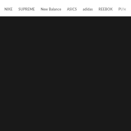
NIKE
SUPREME
New Balance
ASICS
adidas
REEBOK
PUMA