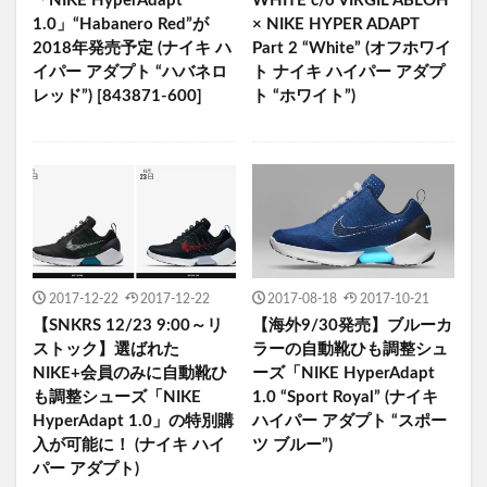
「NIKE HyperAdapt
WHITE c/o VIRGIL ABLOH
1.0」“Habanero Red”が
× NIKE HYPER ADAPT
2018年発売予定 (ナイキ ハ
Part 2 “White” (オフホワイ
イパー アダプト “ハバネロ
ト ナイキ ハイパー アダプ
レッド”) [843871-600]
ト “ホワイト”)
2017-12-22
2017-12-22
2017-08-18
2017-10-21
【SNKRS 12/23 9:00～リ
【海外9/30発売】ブルーカ
ストック】選ばれた
ラーの自動靴ひも調整シュ
NIKE+会員のみに自動靴ひ
ーズ「NIKE HyperAdapt
も調整シューズ「NIKE
1.0 “Sport Royal” (ナイキ
HyperAdapt 1.0」の特別購
ハイパー アダプト “スポー
入が可能に！ (ナイキ ハイ
ツ ブルー”)
パー アダプト)