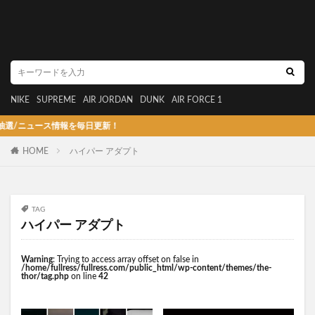
NIKE
SUPREME
AIR JORDAN
DUNK
AIR FORCE 1
ュース情報を毎日更新！
HOME
ハイパー アダプト
TAG
ハイパー アダプト
Warning
: Trying to access array offset on false in
/home/fullress/fullress.com/public_html/wp-content/themes/the-
thor/tag.php
on line
42