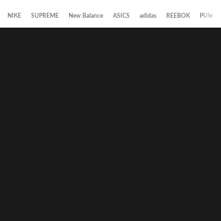
NIKE
SUPREME
New Balance
ASICS
adidas
REEBOK
PUMA