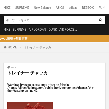
NIKE
SUPREME
New Balance
ASICS
adidas
REEBOK
PUMA
NIKE
SUPREME
AIR JORDAN
DUNK
AIR FORCE 1
ス情報を毎日更新！
HOME
トレイナー チャッカ
TAG
トレイナー チャッカ
Warning
: Trying to access array offset on false in
/home/fullress/fullress.com/public_html/wp-content/themes/the-
thor/tag.php
on line
42