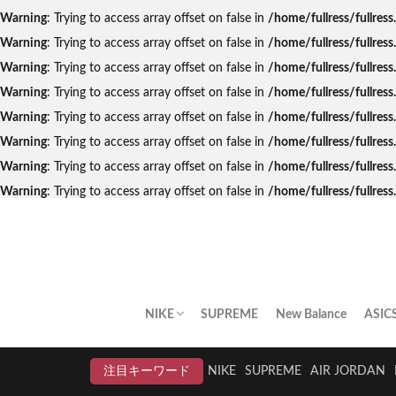
Warning
: Trying to access array offset on false in
/home/fullress/fullres
Warning
: Trying to access array offset on false in
/home/fullress/fullres
Warning
: Trying to access array offset on false in
/home/fullress/fullres
Warning
: Trying to access array offset on false in
/home/fullress/fullre
Warning
: Trying to access array offset on false in
/home/fullress/fullres
Warning
: Trying to access array offset on false in
/home/fullress/fullres
Warning
: Trying to access array offset on false in
/home/fullress/fullres
Warning
: Trying to access array offset on false in
/home/fullress/fullre
NIKE
SUPREME
New Balance
ASIC
AIR JORDAN
AIR FORCE 1
DUNK
AIR MAX
AIR MAX PLUS
BLAZER
AIR MORE UPTEMPO
AIR HUARACHE
NIKE BY YOU
NIKELAB
クリアランスセール
注目キーワード
NIKE
SUPREME
AIR JORDAN