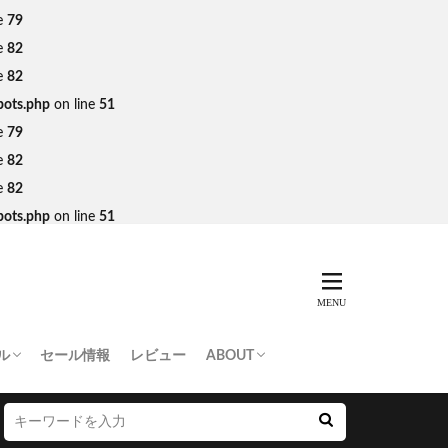
e
79
e
82
e
82
bots.php
on line
51
e
79
e
82
e
82
bots.php
on line
51
ル
セール情報
レビュー
ABOUT
THING APE
e Skateboards
NORTH FACE
AN MADE
SY
 Don’t Cry
お問い合わせ/プレスリリース送付
プライバシーポリシー