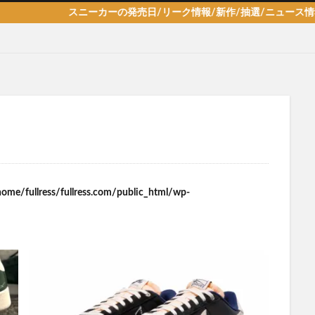
ニーカーの発売日/リーク情報/新作/抽選/ニュース情報を毎日更新！
home/fullress/fullress.com/public_html/wp-