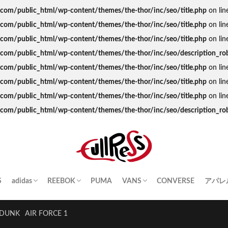
s.com/public_html/wp-content/themes/the-thor/inc/seo/title.php
on lin
s.com/public_html/wp-content/themes/the-thor/inc/seo/title.php
on lin
s.com/public_html/wp-content/themes/the-thor/inc/seo/title.php
on lin
ss.com/public_html/wp-content/themes/the-thor/inc/seo/description_ro
s.com/public_html/wp-content/themes/the-thor/inc/seo/title.php
on lin
s.com/public_html/wp-content/themes/the-thor/inc/seo/title.php
on lin
s.com/public_html/wp-content/themes/the-thor/inc/seo/title.php
on lin
ss.com/public_html/wp-content/themes/the-thor/inc/seo/description_ro
S
adidas
REEBOK
PUMA
VANS
CONVERSE
アパレ
SAMBA
YEEZY BOOST
STAN SMITH
SUPERSTAR
GAZELLE
HANDBALL SPEZIAL
INSTA PUMP FURY
CLUB C
QUESTION
OLD SKOOL
SK8-HI
ERA
AUTHENTIC
SLIP-ON
A BA
Palac
KITH
THE 
HUM
STUS
Girls
DUNK
AIR FORCE 1