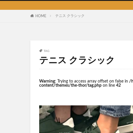
ス
テニス クラシック
HOME
TAG
テニス クラシック
Warning
: Trying to access array offset on false in
/
content/themes/the-thor/tag.php
on line
42