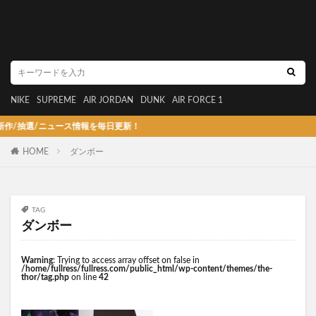
NIKE
SUPREME
AIR JORDAN
DUNK
AIR FORCE 1
抽選/ニュース情報を毎日更新！
HOME
ダンボー
TAG
ダンボー
Warning
: Trying to access array offset on false in
/home/fullress/fullress.com/public_html/wp-content/themes/the-
thor/tag.php
on line
42