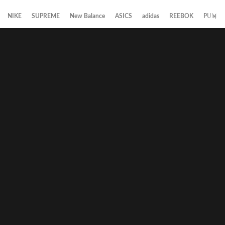
NIKE
SUPREME
New Balance
ASICS
adidas
REEBOK
PUMA