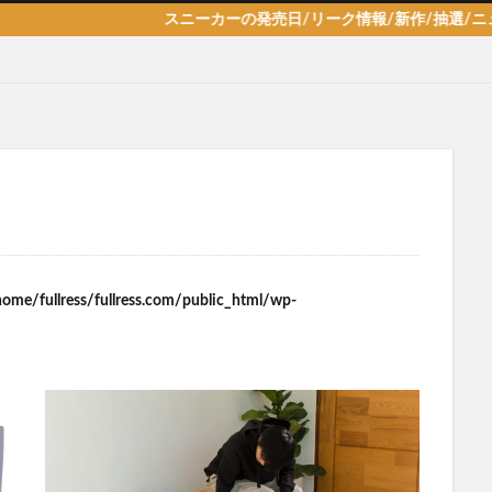
スニーカーの発売日/リーク情報/新作/抽選/ニュース情報を
home/fullress/fullress.com/public_html/wp-