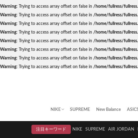
Warning
: Trying to access array offset on false in
/home/fullress/fullres
Warning
: Trying to access array offset on false in
/home/fullress/fullres
Warning
: Trying to access array offset on false in
/home/fullress/fullres
Warning
: Trying to access array offset on false in
/home/fullress/fullre
Warning
: Trying to access array offset on false in
/home/fullress/fullres
Warning
: Trying to access array offset on false in
/home/fullress/fullres
Warning
: Trying to access array offset on false in
/home/fullress/fullres
Warning
: Trying to access array offset on false in
/home/fullress/fullre
NIKE
SUPREME
New Balance
ASIC
AIR JORDAN
AIR FORCE 1
DUNK
AIR MAX
AIR MAX PLUS
BLAZER
AIR MORE UPTEMPO
AIR HUARACHE
NIKE BY YOU
NIKELAB
クリアランスセール
注目キーワード
NIKE
SUPREME
AIR JORDAN