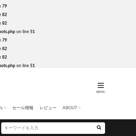
e
79
e
82
e
82
bots.php
on line
51
e
79
e
82
e
82
bots.php
on line
51
ル
セール情報
レビュー
ABOUT
THING APE
e Skateboards
NORTH FACE
AN MADE
SY
 Don’t Cry
お問い合わせ/プレスリリース送付
プライバシーポリシー