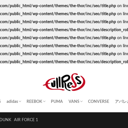
s.com/public_html/wp-content/themes/the-thor/inc/seo/title.php
on lin
s.com/public_html/wp-content/themes/the-thor/inc/seo/title.php
on lin
s.com/public_html/wp-content/themes/the-thor/inc/seo/title.php
on lin
ss.com/public_html/wp-content/themes/the-thor/inc/seo/description_ro
s.com/public_html/wp-content/themes/the-thor/inc/seo/title.php
on lin
s.com/public_html/wp-content/themes/the-thor/inc/seo/title.php
on lin
s.com/public_html/wp-content/themes/the-thor/inc/seo/title.php
on lin
ss.com/public_html/wp-content/themes/the-thor/inc/seo/description_ro
S
adidas
REEBOK
PUMA
VANS
CONVERSE
アパレ
SAMBA
YEEZY BOOST
STAN SMITH
SUPERSTAR
GAZELLE
HANDBALL SPEZIAL
INSTA PUMP FURY
CLUB C
QUESTION
OLD SKOOL
SK8-HI
ERA
AUTHENTIC
SLIP-ON
A BA
Palac
KITH
THE 
HUM
STUS
Girls
DUNK
AIR FORCE 1