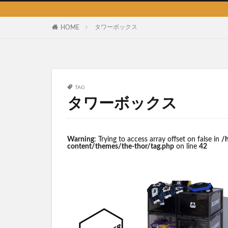
タワーボックス
HOME
TAG
タワーボックス
Warning
: Trying to access array offset on false in
/
content/themes/the-thor/tag.php
on line
42