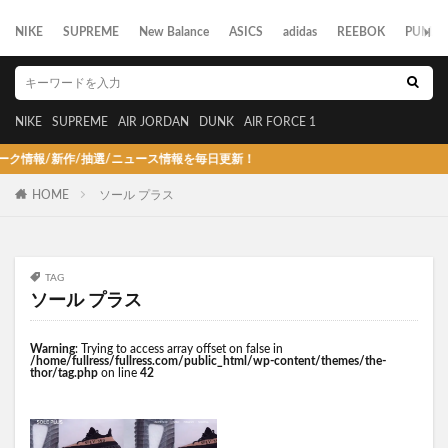
NIKE
SUPREME
New Balance
ASICS
adidas
REEBOK
PUMA
NIKE
SUPREME
AIR JORDAN
DUNK
AIR FORCE 1
報/新作/抽選/ニュース情報を毎日更新！
HOME
ソール プラス
TAG
ソール プラス
Warning
: Trying to access array offset on false in
/home/fullress/fullress.com/public_html/wp-content/themes/the-
thor/tag.php
on line
42