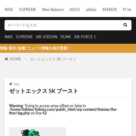
NIKE
SUPREME
New Balance
ASICS
adidas
REEBOK
PUMA
NIKE
SUPREME
AIR JORDAN
DUNK
AIR FORCE 1
新作/抽選/ニュース情報を毎日更新！
HOME
ゼットエックス 5K ブースト
TAG
ゼットエックス 5K ブースト
Warning
: Trying to access array offset on false in
/home/fullress/fullress.com/public_html/wp-content/themes/the-
thor/tag.php
on line
42