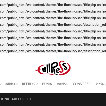
s.com/public_html/wp-content/themes/the-thor/inc/seo/title.php
on lin
s.com/public_html/wp-content/themes/the-thor/inc/seo/title.php
on lin
s.com/public_html/wp-content/themes/the-thor/inc/seo/title.php
on lin
ss.com/public_html/wp-content/themes/the-thor/inc/seo/description_ro
s.com/public_html/wp-content/themes/the-thor/inc/seo/title.php
on lin
s.com/public_html/wp-content/themes/the-thor/inc/seo/title.php
on lin
s.com/public_html/wp-content/themes/the-thor/inc/seo/title.php
on lin
ss.com/public_html/wp-content/themes/the-thor/inc/seo/description_ro
S
adidas
REEBOK
PUMA
VANS
CONVERSE
アパレ
SAMBA
YEEZY BOOST
STAN SMITH
SUPERSTAR
GAZELLE
HANDBALL SPEZIAL
INSTA PUMP FURY
CLUB C
QUESTION
OLD SKOOL
SK8-HI
ERA
AUTHENTIC
SLIP-ON
A BA
Palac
KITH
THE 
HUM
STUS
Girls
DUNK
AIR FORCE 1