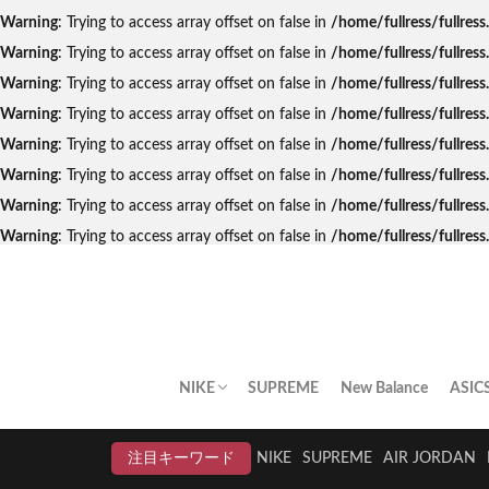
Warning
: Trying to access array offset on false in
/home/fullress/fullres
Warning
: Trying to access array offset on false in
/home/fullress/fullres
Warning
: Trying to access array offset on false in
/home/fullress/fullres
Warning
: Trying to access array offset on false in
/home/fullress/fullre
Warning
: Trying to access array offset on false in
/home/fullress/fullres
Warning
: Trying to access array offset on false in
/home/fullress/fullres
Warning
: Trying to access array offset on false in
/home/fullress/fullres
Warning
: Trying to access array offset on false in
/home/fullress/fullre
NIKE
SUPREME
New Balance
ASIC
AIR JORDAN
AIR FORCE 1
DUNK
AIR MAX
AIR MAX PLUS
BLAZER
AIR MORE UPTEMPO
AIR HUARACHE
NIKE BY YOU
NIKELAB
クリアランスセール
注目キーワード
NIKE
SUPREME
AIR JORDAN