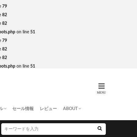
e
79
e
82
e
82
bots.php
on line
51
e
79
e
82
e
82
bots.php
on line
51
ル
セール情報
レビュー
ABOUT
THING APE
e Skateboards
NORTH FACE
AN MADE
SY
 Don’t Cry
お問い合わせ/プレスリリース送付
プライバシーポリシー