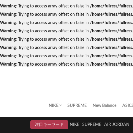
Warning
: Trying to access array offset on false in
/home/fullress/fullres
Warning
: Trying to access array offset on false in
/home/fullress/fullres
Warning
: Trying to access array offset on false in
/home/fullress/fullres
Warning
: Trying to access array offset on false in
/home/fullress/fullre
Warning
: Trying to access array offset on false in
/home/fullress/fullres
Warning
: Trying to access array offset on false in
/home/fullress/fullres
Warning
: Trying to access array offset on false in
/home/fullress/fullres
Warning
: Trying to access array offset on false in
/home/fullress/fullre
NIKE
SUPREME
New Balance
ASIC
AIR JORDAN
AIR FORCE 1
DUNK
AIR MAX
AIR MAX PLUS
BLAZER
AIR MORE UPTEMPO
AIR HUARACHE
NIKE BY YOU
NIKELAB
クリアランスセール
注目キーワード
NIKE
SUPREME
AIR JORDAN