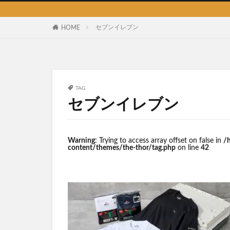
セブンイレブン
HOME
TAG
セブンイレブン
Warning
: Trying to access array offset on false in
/
content/themes/the-thor/tag.php
on line
42