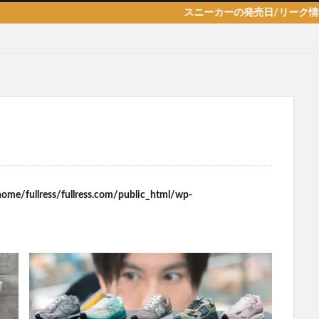
スニーカーの発売日/リーク情報/新作/
home/fullress/fullress.com/public_html/wp-