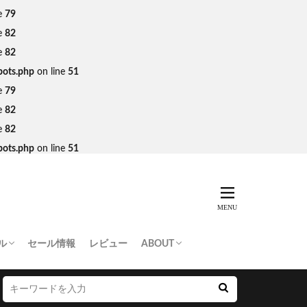
e
79
e
82
e
82
bots.php
on line
51
e
79
e
82
e
82
bots.php
on line
51
ル
セール情報
レビュー
ABOUT
THING APE
e Skateboards
NORTH FACE
AN MADE
SY
 Don’t Cry
お問い合わせ/プレスリリース送付
プライバシーポリシー