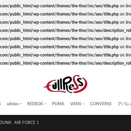
s.com/public_html/wp-content/themes/the-thor/inc/seo/title.php
on lin
s.com/public_html/wp-content/themes/the-thor/inc/seo/title.php
on lin
s.com/public_html/wp-content/themes/the-thor/inc/seo/title.php
on lin
ss.com/public_html/wp-content/themes/the-thor/inc/seo/description_ro
s.com/public_html/wp-content/themes/the-thor/inc/seo/title.php
on lin
s.com/public_html/wp-content/themes/the-thor/inc/seo/title.php
on lin
s.com/public_html/wp-content/themes/the-thor/inc/seo/title.php
on lin
ss.com/public_html/wp-content/themes/the-thor/inc/seo/description_ro
S
adidas
REEBOK
PUMA
VANS
CONVERSE
アパレ
SAMBA
YEEZY BOOST
STAN SMITH
SUPERSTAR
GAZELLE
HANDBALL SPEZIAL
INSTA PUMP FURY
CLUB C
QUESTION
OLD SKOOL
SK8-HI
ERA
AUTHENTIC
SLIP-ON
A BA
Palac
KITH
THE 
HUM
STUS
Girls
DUNK
AIR FORCE 1