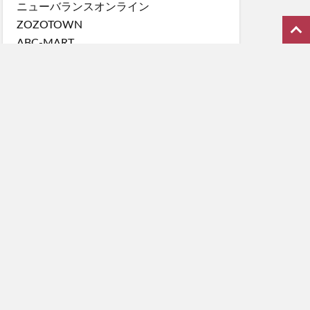
ニューバランスオンライン
ZOZOTOWN
ABC-MART
ABC-MART GS
BILLY'S ENT
Amazon KICKS
magaseek
オムニ7
スーパースポーツゼビオ
スポーツオーソリティ
End Clothing