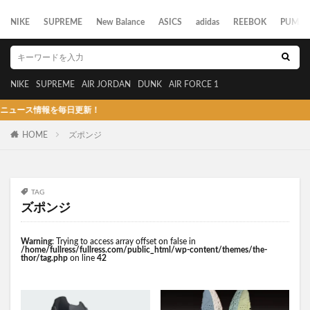
NIKE
SUPREME
New Balance
ASICS
adidas
REEBOK
PUMA
NIKE
SUPREME
AIR JORDAN
DUNK
AIR FORCE 1
ース情報を毎日更新！
HOME
ズポンジ
TAG
ズポンジ
Warning
: Trying to access array offset on false in
/home/fullress/fullress.com/public_html/wp-content/themes/the-
thor/tag.php
on line
42