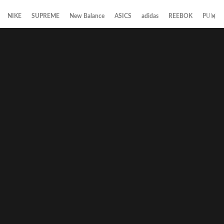
NIKE
SUPREME
New Balance
ASICS
adidas
REEBOK
PUMA