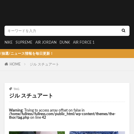
NIKE
SUPREME
AIR JORDAN
DUNK
AIR FORCE 1
選/ニュース情報を毎日更新！
HOME
ジル スチュアート
TAG
ジル スチュアート
Warning
: Trying to access array offset on false in
/home/fullress/fullress.com/public_html/wp-content/themes/the-
thor/tag.php
on line
42