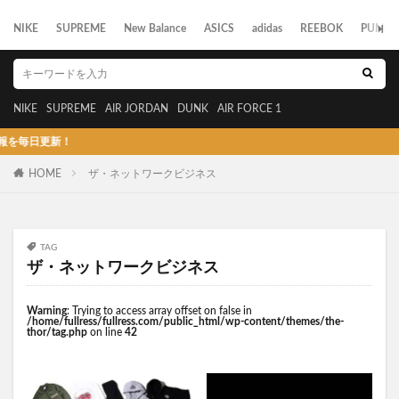
NIKE
SUPREME
New Balance
ASICS
adidas
REEBOK
PUMA
NIKE
SUPREME
AIR JORDAN
DUNK
AIR FORCE 1
日更新！
HOME
ザ・ネットワークビジネス
TAG
ザ・ネットワークビジネス
Warning
: Trying to access array offset on false in
/home/fullress/fullress.com/public_html/wp-content/themes/the-
thor/tag.php
on line
42